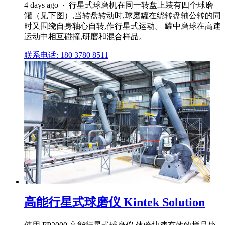
4 days ago · 行星式球磨机在同一转盘上装有四个球磨
罐（见下图）,当转盘转动时,球磨罐在绕转盘轴公转的同
时又围绕自身轴心自转,作行星式运动。 罐中磨球在高速
运动中相互碰撞,研磨和混合样品。
联系电话: 180 3780 8511
高能行星式球磨仪 Kintek Solution