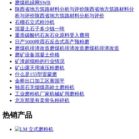
磨煤机緑网SWB
陕西省地方筑路材料分析与评价陕西省地方筑路材料分
析与评价陕西省地方筑路材料分析与评价
石榴石立式粉沙机
混凝土石子多少钱一吨
重质碳酸钙石灰石化原料受入費用
日产5000吨霞石反击式高产预粉磨
磨煤机排渣改造磨煤机排渣改造磨煤机排渣改造
磨矿设备混凝土价格
矿渣超细粉的行业情况
矿山露天用液压粉磨机
什么是155型雷蒙磨
金桥出口加工区黄国平
独居石无烟煤高岭土磨粉机
工业磨粉机厂家机械矿用磨粉机
北京那里有卖骨头粉碎机
热销产品