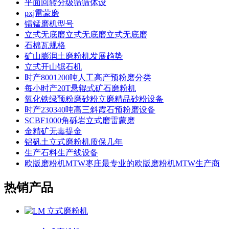
平面回转分级筛筛体设
pxj雷蒙磨
镭锰磨机型号
立式无底磨立式无底磨立式无底磨
石棉瓦规格
矿山膨润土磨粉机发展趋势
立式开山锯石机
时产8001200吨人工高产预粉磨分类
每小时产20T悬辊式矿石磨粉机
氧化铁绿预粉磨砂粉立磨精品砂粉设备
时产230340吨高三斜霞石预粉磨设备
SCBF1000角砾岩立式磨雷蒙磨
金精矿无毒提金
铝矾土立式磨粉机质保几年
生产石料生产线设备
欧版磨粉机MTW枣庄最专业的欧版磨粉机MTW生产商
热销产品