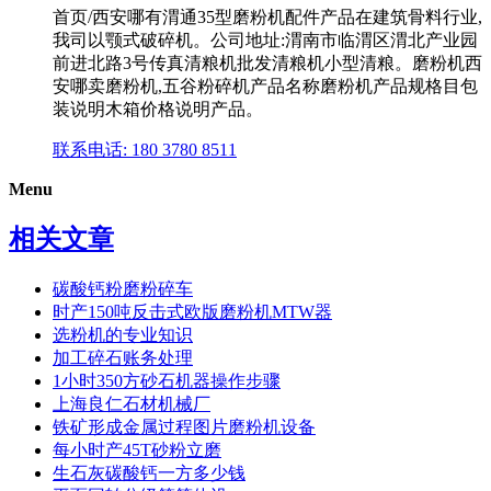
首页/西安哪有渭通35型磨粉机配件产品在建筑骨料行业,
我司以颚式破碎机。公司地址:渭南市临渭区渭北产业园
前进北路3号传真清粮机批发清粮机小型清粮。磨粉机西
安哪卖磨粉机,五谷粉碎机产品名称磨粉机产品规格目包
装说明木箱价格说明产品。
联系电话: 180 3780 8511
Menu
相关文章
碳酸钙粉磨粉碎车
时产150吨反击式欧版磨粉机MTW器
选粉机的专业知识
加工碎石账务处理
1小时350方砂石机器操作步骤
上海良仁石材机械厂
铁矿形成金属过程图片磨粉机设备
每小时产45T砂粉立磨
生石灰碳酸钙一方多少钱