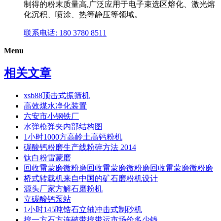
制得的粉末质量高,广泛应用于电子束选区熔化、激光熔
化沉积、喷涂、热等静压等领域。
联系电话: 180 3780 8511
Menu
相关文章
xsb88顶击式振筛机
高效煤水净化装置
六安市小钢铁厂
水弹枪弹夹内部结构图
1小时1000方高岭土高钙粉机
碳酸钙粉磨生产线粉碎方法 2014
钛白粉雷蒙磨
回收雷蒙磨微粉磨回收雷蒙磨微粉磨回收雷蒙磨微粉磨
桥式转载机来自中国的矿石磨粉机设计
源头厂家方解石磨粉机
立碳酸钙泵站
1小时145吨锆石立轴冲击式制砂机
挖一方石方连破带挖带运市场价多少钱