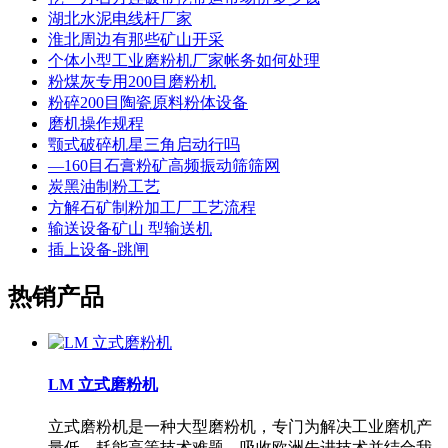
湖北水泥电线杆厂家
淮北周边有那些矿山开采
个体小型工业磨粉机厂家帐务如何处理
粉煤灰专用200目磨粉机
粉碎200目陶瓷原料粉体设备
磨机操作规程
颚式破碎机星三角启动行吗
―160目石膏粉矿高频振动筛筛网
炭黑油制粉工艺
方解石矿制粉加工厂工艺流程
输送设备矿山 型输送机
插上设备-跳闸
热销产品
LM 立式磨粉机
立式磨粉机是一种大型磨粉机，专门为解决工业磨机产
量低、耗能高等技术难题，吸收欧洲先进技术并结合我