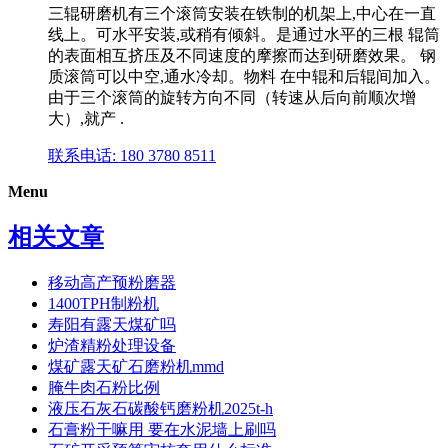
三辊研磨机有三个滚筒安装在铁制的机架上,中心在一直
线上。可水平安装,或稍有倾斜。是通过水平的三根 辊筒
的表面相互挤压及不同速度的摩擦而达到研磨效果。 钢
质滚筒可以中空,通水冷却。物料 在中辊和后辊间加入。
由于三个滚筒的旋转方向不同（转速从后向前顺次增
大）,就产 .
联系电话: 180 3780 8511
Menu
相关文章
移动高产预粉磨器
1400TPH制粉机
寿阳有露天煤矿吗
炉渣精粉处理设备
煤矿露天矿石磨粉机mmd
腌牛肉石粉比例
液压石灰石碳酸钙磨粉机2025t-h
石膏粉干嘛用 要在水泥墙上刷吗