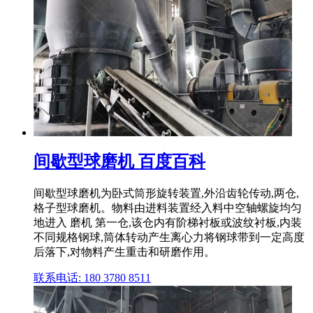
间歇型球磨机 百度百科
间歇型球磨机为卧式筒形旋转装置,外沿齿轮传动,两仓,
格子型球磨机。物料由进料装置经入料中空轴螺旋均匀
地进入 磨机 第一仓,该仓内有阶梯衬板或波纹衬板,内装
不同规格钢球,筒体转动产生离心力将钢球带到一定高度
后落下,对物料产生重击和研磨作用。
联系电话: 180 3780 8511