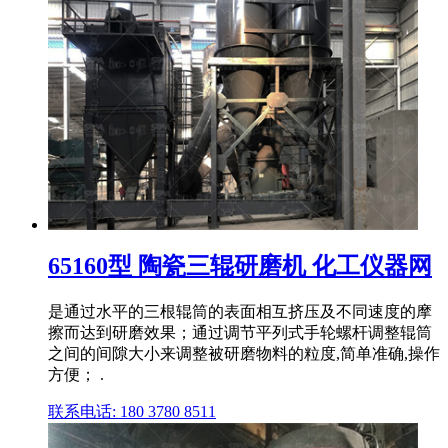
65160型 陶瓷三辊研磨机 化工仪器网
是通过水平的三根辊筒的表面相互挤压及不同速度的摩
擦而达到研磨效果；通过调节平列式手轮螺杆调整辊筒
之间的间隙大小来调整被研磨物料的粒度,简单准确,操作
方便； .
联系电话: 180 3780 8511