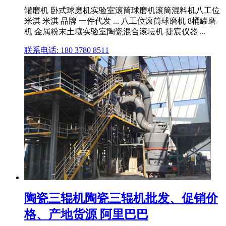
罐磨机 卧式球磨机实验室滚筒球磨机滚筒混料机八工位
米淇 米淇 品牌 一件代发 ... 八工位滚筒球磨机 8桶罐磨
机 金属粉末土壤实验室陶瓷混合滚坛机 捷宸仪器 ...
联系电话: 180 3780 8511
陶瓷三辊机陶瓷三辊机批发、促销价
格、产地货源 阿里巴巴