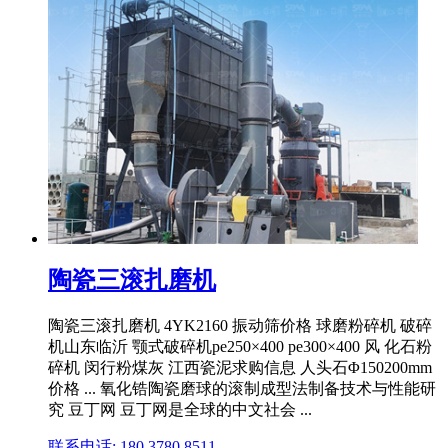
陶瓷三滚扎磨机
陶瓷三滚扎磨机 4YK2160 振动筛价格 球磨粉碎机 破碎
机山东临沂 颚式破碎机pe250×400 pe300×400 风 化石粉
碎机 闵行粉煤灰 江西瓷泥求购信息 人头石Φ150200mm
价格 ... 氧化锆陶瓷磨球的滚制成型法制备技术与性能研
究 豆丁网 豆丁网是全球的中文社会 ...
联系电话: 180 3780 8511