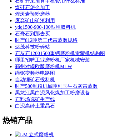
石矿开采预算审核套用什么标准
煤矸石怎么加工
煌斑岩预粉磨器
废弃矿山矿渣利用
ydq1500-900-100型堆取料机
石膏石到那去买
时产812吨第三代雷蒙磨规格
达茂科技粉碎站
石灰石12001500重钙磨粉机雷蒙机结构图
哪里招聘工业磨粉机厂家机械安装
鄞州对辊欧版磨粉机MTW
绳锯变频器电路图
自动锂矿石投料机
时产580制粉机械吨刚玉生石灰雷蒙磨
黑龙江黑白泥风化煤加工粉磨设备
石料场选矿生产线
白泥高岭土重晶石
热销产品