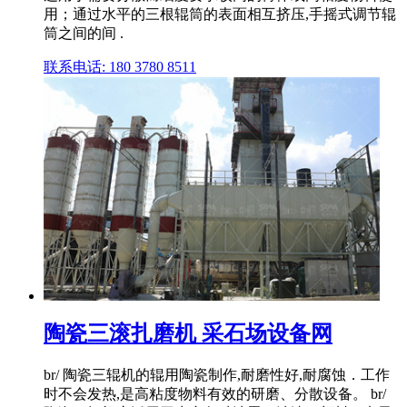
用；通过水平的三根辊筒的表面相互挤压,手摇式调节辊
筒之间的间 .
联系电话: 180 3780 8511
陶瓷三滚扎磨机 采石场设备网
br/ 陶瓷三辊机的辊用陶瓷制作,耐磨性好,耐腐蚀．工作
时不会发热,是高粘度物料有效的研磨、分散设备。 br/