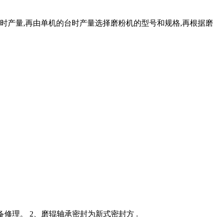
台时产量,再由单机的台时产量选择磨粉机的型号和规格,再根据磨
修理。 2、磨辊轴承密封为新式密封方 .