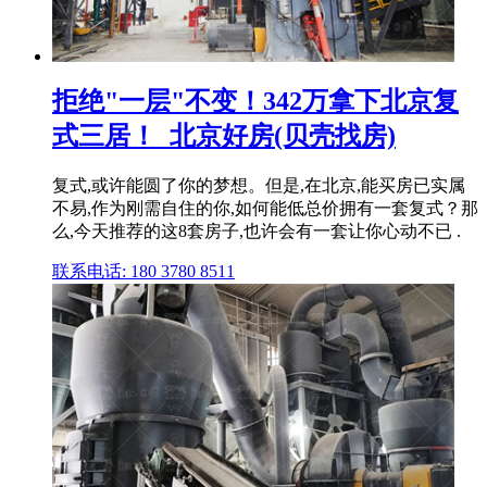
拒绝"一层"不变！342万拿下北京复
式三居！_北京好房(贝壳找房)
复式,或许能圆了你的梦想。但是,在北京,能买房已实属
不易,作为刚需自住的你,如何能低总价拥有一套复式？那
么,今天推荐的这8套房子,也许会有一套让你心动不已 .
联系电话: 180 3780 8511