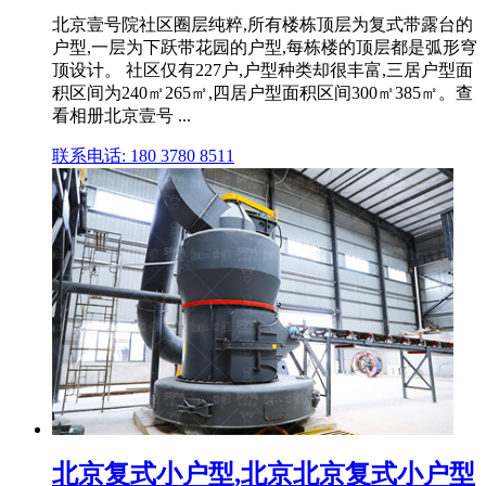
北京壹号院社区圈层纯粹,所有楼栋顶层为复式带露台的
户型,一层为下跃带花园的户型,每栋楼的顶层都是弧形穹
顶设计。 社区仅有227户,户型种类却很丰富,三居户型面
积区间为240㎡265㎡,四居户型面积区间300㎡385㎡。查
看相册北京壹号 ...
联系电话: 180 3780 8511
北京复式小户型,北京北京复式小户型