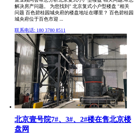
解决房产问题。 为您找到" 北京复式小户型楼盘 "相关
问题 百色碧桂园城央府的楼盘地址在哪里？ 百色碧桂园
城央府位于百色市迎 ...
联系电话: 180 3780 8511
北京壹号院7#、3#、2#楼在售北京楼
盘网