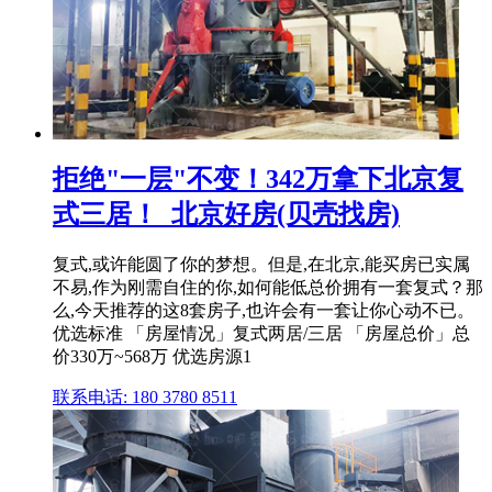
拒绝"一层"不变！342万拿下北京复
式三居！_北京好房(贝壳找房)
复式,或许能圆了你的梦想。但是,在北京,能买房已实属
不易,作为刚需自住的你,如何能低总价拥有一套复式？那
么,今天推荐的这8套房子,也许会有一套让你心动不已。
优选标准 「房屋情况」复式两居/三居 「房屋总价」总
价330万~568万 优选房源1
联系电话: 180 3780 8511