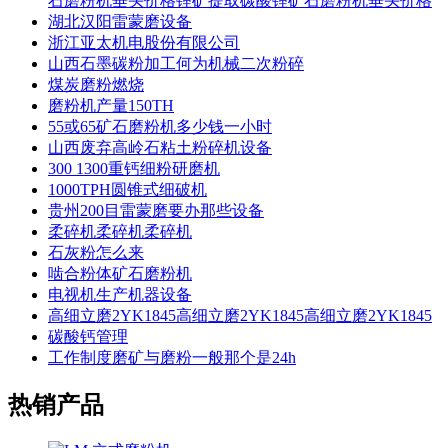
石磨粉机垂头价格锂矿提取碳酸锂矿石磨粉机垂头价格
湖北汉阳雷蒙磨设备
浙江亚太机电股份有限公司
山西石墨碳粉加工何为机械二次粉碎
煤炭磨粉燃烧
磨粉机产量150TH
55或65矿石磨粉机多少钱一小时
山西废弃高岭石粘土粉碎机设备
300 1300重钙细粉研磨机
1000TPH圆锥式细破机
贵州200目雷蒙磨要办那些设备
柔碎机柔碎机柔碎机
石灰粉怎么来
啮合粉体矿石磨粉机
电视机生产机器设备
高细立磨2YK1845高细立磨2YK1845高细立磨2YK1845
碳酸钙管理
工作制度磨矿与磨粉一般那个是24h
热销产品