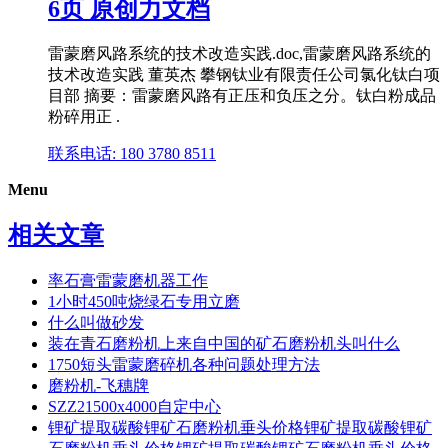
6页 原创力文档
雷蒙磨风路系统的技术改造实践.doc,雷蒙磨风路系统的
技术改造实践 董英杰 攀钢钛业有限责任公司氯化钛白项
目部 摘要：雷蒙磨风路有正压和负压之分。钛白粉成品
粉碎用正 .
联系电话: 180 3780 8511
Menu
相关文章
率石膏雷蒙磨机器工作
1小时450吨烧绿石专用立磨
什么叫做砂发
装在青石磨粉机上来自中国的矿石磨粉机头叫什么
1750短头雷蒙磨碎机各种问题处理方法
磨粉机-飞穗牌
SZZ21500x4000自定中心
锂矿提取碳酸锂矿石磨粉机垂头价格锂矿提取碳酸锂矿