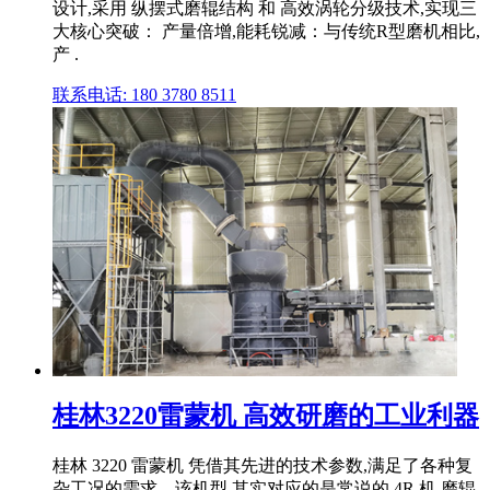
设计,采用 纵摆式磨辊结构 和 高效涡轮分级技术,实现三
大核心突破： 产量倍增,能耗锐减：与传统R型磨机相比,
产 .
联系电话: 180 3780 8511
桂林3220雷蒙机 高效研磨的工业利器
桂林 3220 雷蒙机 凭借其先进的技术参数,满足了各种复
杂工况的需求。该机型 其实对应的是常说的 4R 机,磨辊