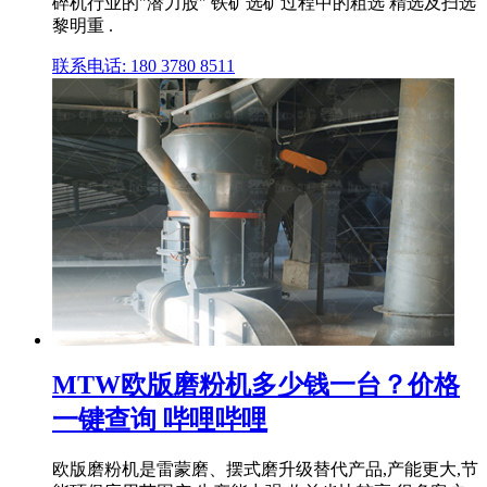
碎机行业的"潜力股" 铁矿选矿过程中的粗选 精选及扫选
黎明重 .
联系电话: 180 3780 8511
MTW欧版磨粉机多少钱一台？价格
一键查询 哔哩哔哩
欧版磨粉机是雷蒙磨、摆式磨升级替代产品,产能更大,节