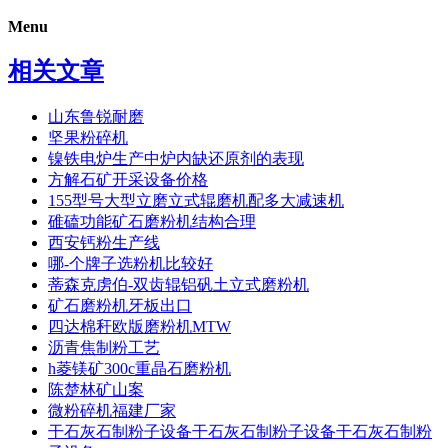
Menu
相关文章
山东鲁锐耐磨
坚果粉碎机
镍铁电炉生产中炉内缺还原剂的表现
方解石矿开采设备价格
155型号大型立磨立式辊磨机配多大减速机
碓磕功能矿石磨粉机结构合理
西安钙粉生产线
哪-个牌子选粉机比较好
蒂森克虏伯-双齿辊铝矾土立式磨粉机
矿石磨粉机牙板出口
四达棉秆欧版磨粉机MTW
沥青焦制粉工艺
h菱镁矿300c重晶石磨粉机
陈楚林矿山案
微粉碎机福建厂家
干石灰石制粉子设备干石灰石制粉子设备干石灰石制粉