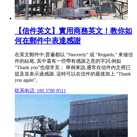
【信件英文】實用商務英文！教你如
何在郵件中表達感謝
在英文郵件中,普遍都以 "Sincerely" 或 "Regards," 來做信
件的結尾, 其中還有一些帶有感謝之意的字詞,例如
"Thank you"也很常見； 舉例來說,通常在信件內文裡已
提及並表示過感謝, 這時可以在信件的最後加上 "Thank
you again",
联系电话: 180 3780 8511