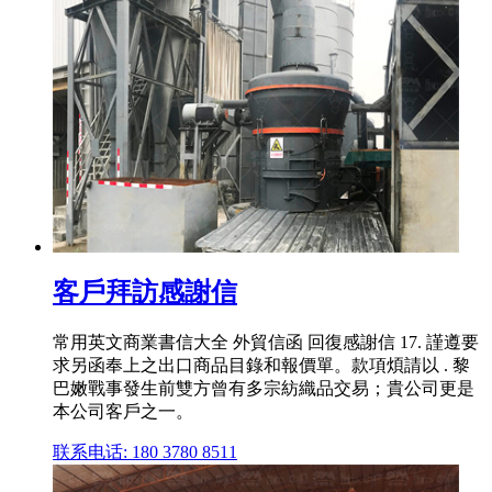
客戶拜訪感謝信
常用英文商業書信大全 外貿信函 回復感謝信 17. 謹遵要
求另函奉上之出口商品目錄和報價單。款項煩請以 . 黎
巴嫩戰事發生前雙方曾有多宗紡織品交易；貴公司更是
本公司客戶之一。
联系电话: 180 3780 8511