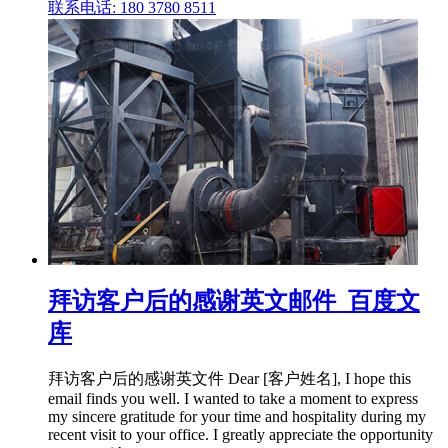
联系电话: 180 3780 8511
拜访客户后的感谢英文邮件_百度文
库
拜访客户后的感谢英文件 Dear [客户姓名], I hope this
email finds you well. I wanted to take a moment to express
my sincere gratitude for your time and hospitality during my
recent visit to your office. I greatly appreciate the opportunity