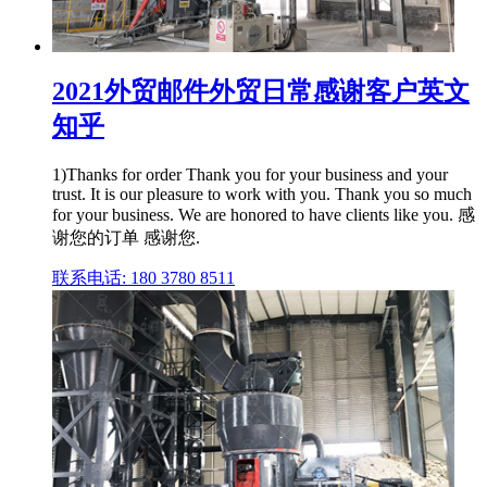
2021外贸邮件外贸日常感谢客户英文
知乎
1)Thanks for order Thank you for your business and your
trust. It is our pleasure to work with you. Thank you so much
for your business. We are honored to have clients like you. 感
谢您的订单 感谢您.
联系电话: 180 3780 8511