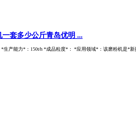
套多少公斤青岛优明 ...
能力*：150t/h *成品粒度*： *应用领域*：该磨粉机是*