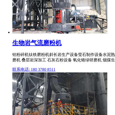
生物岩气流磨粉机
钽粉碎机钛铁磨粉机斜长岩生产设备莹石制作设备水泥熟
磨机 叠层岩深加工 石灰石粉设备 氧化铬绿研磨机 烟煤生
联系电话: 180 3780 8511