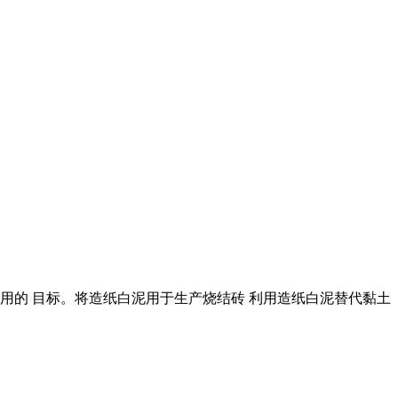
利用的 目标。将造纸白泥用于生产烧结砖 利用造纸白泥替代黏土