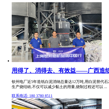
用得了、消得去、有效益——广西造纸白
钦州电厂近5年造纸白泥消纳总量达12万吨,用白泥替代
生产烧结砖,不仅可以减少黏土的用量,烧制过程还可以 ...
联系电话: 180 3780 8511