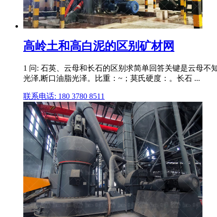
高岭土和高白泥的区别矿材网
1 问: 石英、云母和长石的区别求简单回答关键是云母不
光泽,断口油脂光泽。比重：~；莫氏硬度：。长石 ...
联系电话: 180 3780 8511