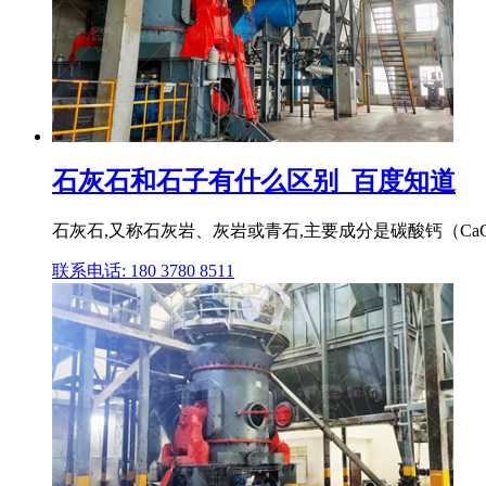
石灰石和石子有什么区别_百度知道
石灰石,又称石灰岩、灰岩或青石,主要成分是碳酸钙（CaC
联系电话: 180 3780 8511