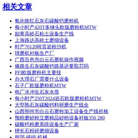
相关文章
氧化铁红石灰石碳酸钙磨粉机
每小时产420T多锤头欧版磨粉机MTW
励青高岭石粘土设备生产线
上海路达高岭土磨细设备
时产70120吨页岩粉沙机
球磨机衬板生产厂
广西百色市白云石磨机操作视频
修路生石灰碳酸钙路基还要取芯吗
PFI欧版磨粉机主要技
办大理石厂需要什么设备
石子厂欧版磨粉机MTW
电厂水冲生石灰水质
每小时产250T2024岩石欧版磨粉机MTW
大型熟石灰碳酸钙料研磨生产线全
山西朔州市白云石磨粉加工设备生产线价格
预粉磨砂粉立磨精品砂粉设备衬板350 280
碳酸钙粉磨系统设备生产厂家
锂长石粉碎磨细设备
韩国-破碎-机械