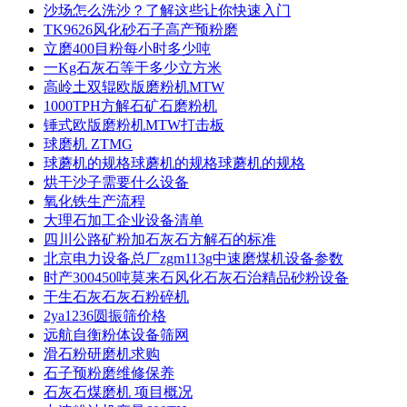
沙场怎么洗沙？了解这些让你快速入门
TK9626风化砂石子高产预粉磨
立磨400目粉每小时多少吨
一Kg石灰石等于多少立方米
高岭土双辊欧版磨粉机MTW
1000TPH方解石矿石磨粉机
锤式欧版磨粉机MTW打击板
球磨机 ZTMG
球蘑机的规格球蘑机的规格球蘑机的规格
烘干沙子需要什么设备
氧化铁生产流程
大理石加工企业设备清单
四川公路矿粉加石灰石方解石的标准
北京电力设备总厂zgm113g中速磨煤机设备参数
时产300450吨莫来石风化石灰石治精品砂粉设备
干生石灰石灰石粉碎机
2ya1236圆振筛价格
远航自衡粉体设备筛网
滑石粉研磨机求购
石子预粉磨维修保养
石灰石煤磨机 项目概况