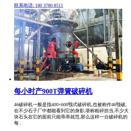
联系电话: 180 3780 8511
每小时产900T弹簧破碎机
46破碎机一般是指400×600颚式破碎机,也被称作46颚破,
在不少石子厂中都能看到它的身影,堪称粗碎担当,不少大
块石头在它的面前只能乖乖就范,那么这样一台破碎机的
每 .