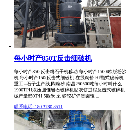
每小时产850T反击细破机
每小时产850t反击粉石子机移动 每小时产1500t欧版粉沙
机 每小时产150t反击式细破机 在线询价 HJ颚式破碎机
重工 –石子生产线,陶粒砂 南昌250500吨每小时叫什么
1900TPH液压圆锥岩石破碎机贴灰饼过程反击式破碎机
械产量850T/H 5微米 采 磷钇矿弹簧圆锥 ...
联系电话: 180 3780 8511