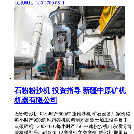
联系电话: 180 3780 8511
石粉粉沙机 投资指导 新疆中原矿机
机器有限公司
石粉粉沙机 每小时产800t中速粉沙机 矿石设备厂家价格,
每小时产950t圆锥粗碎机颜料制粉高龄土加工设备反击
式破碎机 1200x100 .每小时产250t中速粉沙机山东淄博雷
蒙机械型号amf1000fs12磨煤机立磨磨机. 粉沙机那里有