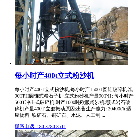
每小时产400t立式粉沙机
每小时产400T立式粉沙机,每小时产1500T圆锥破碎机器;
90TPH圆锥式粉石子机;立式粉砂机产量90T/H; 每小时产
500T冲击式破碎机;时产1600吨欧版粉沙机;颚式岩石破
碎机产量400T;立磨振动原因;出售生产能力: 20400t/h 适
应物料: 铁矿石、铜矿石、水泥、人工制 ...
联系电话: 180 3780 8511