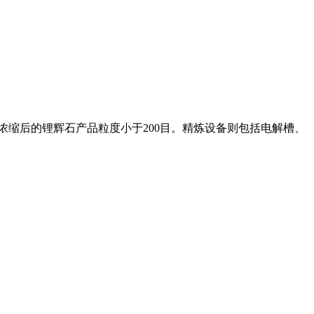
浓缩后的锂辉石产品粒度小于200目。精炼设备则包括电解槽、