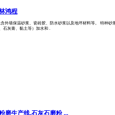
林鸿程
品类包含外墙保温砂浆、瓷砖胶、防水砂浆以及地坪材料等。 特种
、石灰膏、黏土等）加水和 .
磨生产线,石灰石磨粉 ...