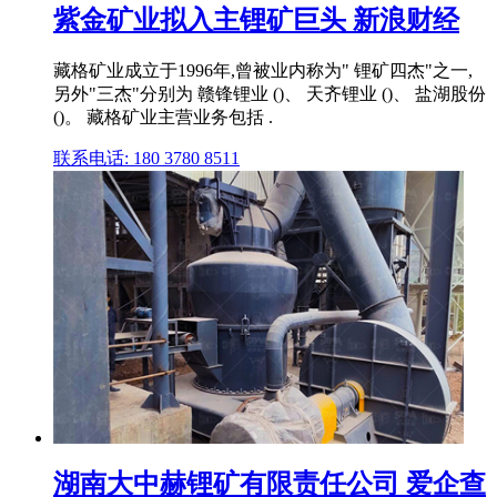
紫金矿业拟入主锂矿巨头 新浪财经
藏格矿业成立于1996年,曾被业内称为" 锂矿四杰"之一,
另外"三杰"分别为 赣锋锂业 ()、 天齐锂业 ()、 盐湖股份
()。 藏格矿业主营业务包括 .
联系电话: 180 3780 8511
湖南大中赫锂矿有限责任公司 爱企查