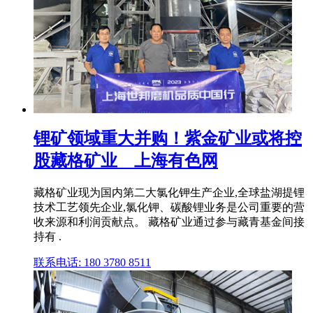
锂矿领域重大并购！紫金矿业或将控
股藏格矿业__上海有色网
藏格矿业现为国内第二大氯化钾生产企业,全球盐湖提锂
技术工艺领先企业,氯化钾、碳酸锂业务是公司重要的营
收来源和利润贡献点。 藏格矿业通过参与藏青基金间接
持有 .
联系电话: 180 3780 8511