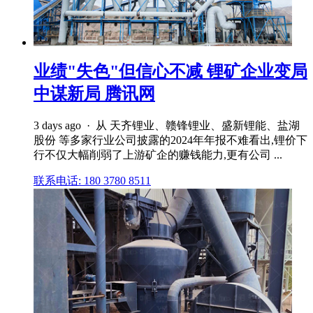
业绩"失色"但信心不减 锂矿企业变局
中谋新局 腾讯网
3 days ago · 从 天齐锂业、赣锋锂业、盛新锂能、盐湖
股份 等多家行业公司披露的2024年年报不难看出,锂价下
行不仅大幅削弱了上游矿企的赚钱能力,更有公司 ...
联系电话: 180 3780 8511