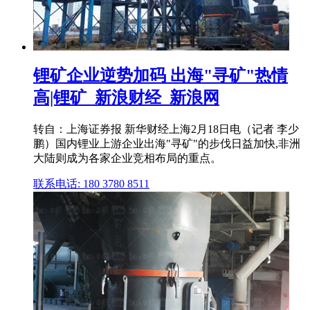
锂矿企业逆势加码 出海"寻矿"热情
高|锂矿_新浪财经_新浪网
转自：上海证券报 新华财经上海2月18日电（记者 李少
鹏）国内锂业上游企业出海"寻矿"的步伐日益加快,非洲
大陆则成为各家企业竞相布局的重点。
联系电话: 180 3780 8511