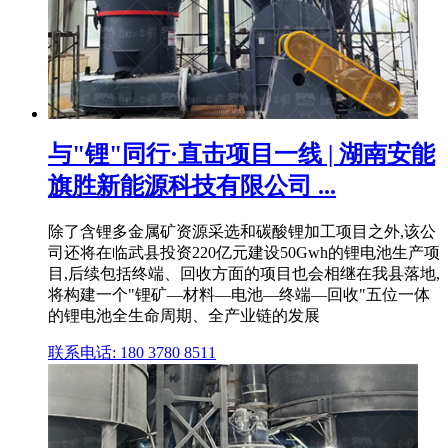
与"锂"同行·直击项目一线 | 湖南安能
旗胜新能源科技有限公司 ...
除了含锂多金属矿资源采选和碳酸锂加工项目之外,该公
司还将在临武县投资220亿元建设50Gwh的锂电池生产项
目,后续包括终端、回收方面的项目也会相继在我县落地,
将构建一个"锂矿—材料—电池—终端—回收"五位一体
的锂电池全生命周期、全产业链的发展
联系电话: 180 3780 8511