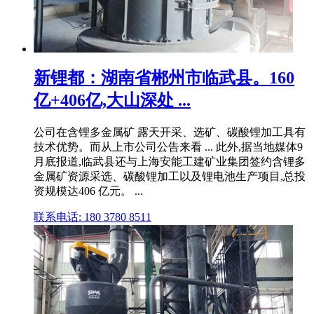
新锂都：湖南省郴州市临武县。160
亿+406亿,大山深处 ...
公司在含锂多金属矿 露天开采、选矿、碳酸锂加工具有
技术优势。而从上市公司公告来看 ... 此外,据当地媒体9
月底报道,临武县还与上海安能工建矿业集团签约含锂多
金属矿资源采选、碳酸锂加工以及锂电池生产项目,总投
资规模达406 亿元。 ...
联系电话: 180 3780 8511