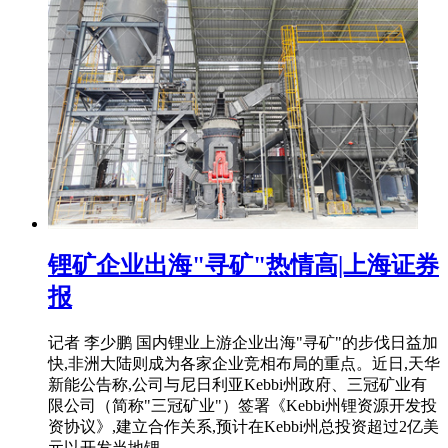
锂矿企业出海"寻矿"热情高|上海证券
报
记者 李少鹏 国内锂业上游企业出海"寻矿"的步伐日益加
快,非洲大陆则成为各家企业竞相布局的重点。近日,天华
新能公告称,公司与尼日利亚Kebbi州政府、三冠矿业有
限公司（简称"三冠矿业"）签署《Kebbi州锂资源开发投
资协议》,建立合作关系,预计在Kebbi州总投资超过2亿美
元以开发当地锂 ...