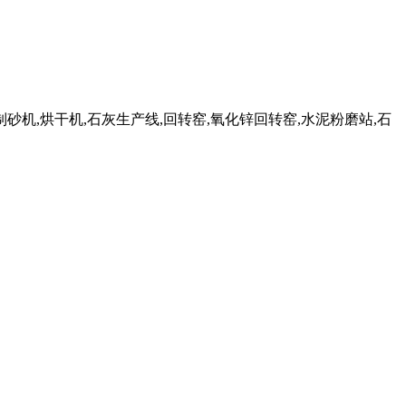
机,烘干机,石灰生产线,回转窑,氧化锌回转窑,水泥粉磨站,石