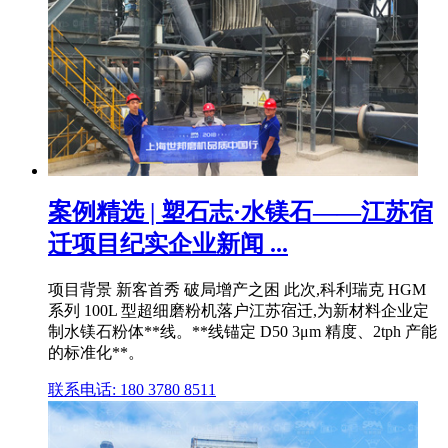
案例精选 | 塑石志·水镁石——江苏宿
迁项目纪实企业新闻 ...
项目背景 新客首秀 破局增产之困 此次,科利瑞克 HGM
系列 100L 型超细磨粉机落户江苏宿迁,为新材料企业定
制水镁石粉体**线。**线锚定 D50 3μm 精度、2tph 产能
的标准化**。
联系电话: 180 3780 8511