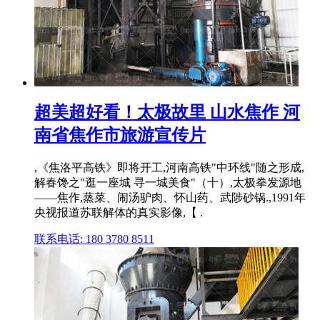
超美超好看！太极故里 山水焦作 河
南省焦作市旅游宣传片
,《焦洛平高铁》即将开工,河南高铁"中环线"随之形成,
解春馋之"逛一座城 寻一城美食"（十）,太极拳发源地
——焦作,蒸菜、闹汤驴肉、怀山药、武陟砂锅.,1991年
央视报道苏联解体的真实影像,【 .
联系电话: 180 3780 8511