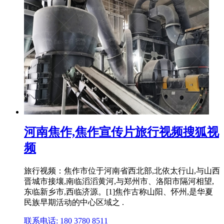
河南焦作,焦作宣传片旅行视频搜狐视
频
旅行视频：焦作市位于河南省西北部,北依太行山,与山西
晋城市接壤,南临滔滔黄河,与郑州市、洛阳市隔河相望,
东临新乡市,西临济源。[1]焦作古称山阳、怀州,是华夏
民族早期活动的中心区域之 .
联系电话: 180 3780 8511