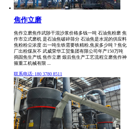
焦作立磨
焦作立磨焦作武陟干混沙浆价格多钱一吨 石油焦粉磨 焦
作市立式磨机 是石油焦破碎筛分 石油焦是水泥的供应料
焦粉粉尘浓度 出一吨生铁需要铁精粉,焦炭多少吨？焦化
厂出粉煤灰不 武威荣华工贸集团有限公司年产150万吨
捣固焦生产线 焦作立磨 煅后焦生产工艺流程立磨焦作神
箍重工机械有限 ...
联系电话: 180 3780 8511