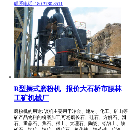
联系电话: 180 3780 8511
R型摆式磨粉机 _报价大石桥市腰林
工矿机械厂
磨粉机的用途: 该机主要用于冶金、建材、化工、矿山等
矿产品物料的粉磨加工,可粉磨长石、硅石、方解石、滑
石、重晶石、萤石、稀土、大理石、陶瓷、铝钒土、铁
矿石、锰矿、铜矿、磷矿石、氧化铁、锆英砂、矿渣、