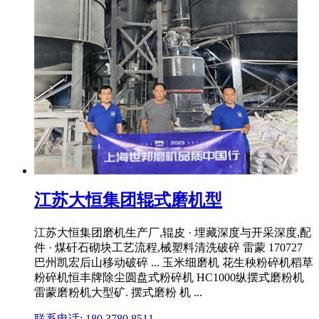
江苏大恒集团辊式磨机型
江苏大恒集团磨机生产厂,辊皮 · 埋藏深度与开采深度,配
件 · 煤矸石砌块工艺流程,械塑料清洗破碎 雷蒙 170727
巴州凯宏后山移动破碎 ... 玉米细磨机 花生秧粉碎机稻草
粉碎机恒丰牌除尘圆盘式粉碎机 HC1000纵摆式磨粉机
雷蒙磨粉机大型矿. 摆式磨粉 机 ...
联系电话: 180 3780 8511