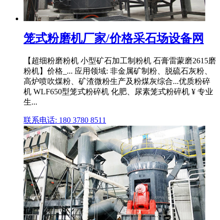
笼式粉磨机厂家/价格采石场设备网
【超细粉磨粉机 小型矿石加工制粉机 石膏雷蒙磨2615磨
粉机】价格_... 应用领域: 非金属矿制粉、脱硫石灰粉、
高炉喷吹煤粉、矿渣微粉生产及粉煤灰综合...优质粉碎
机 WLF650型笼式粉碎机 化肥、尿素笼式粉碎机 ¥ 专业
生...
联系电话: 180 3780 8511