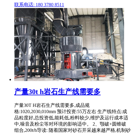
联系电话: 180 3780 8511
产量30t h岩石生产线需要多
产量30T H岩石生产线需要多,成品规
格:1020,2030,010mm 预计投资:55万左右 生产线特点:成
品粒度好,总投资低,能耗低,粉料较少,维护及运行成本适
中,噪音及粉尘等对环境的影响适中。 2、颚破+圆锥破
组合,200t/h导读: 随着国家对砂石开采越来越严格,机制砂