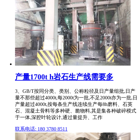
产量1700t h岩石生产线需要多
3、GB/T按同分类、类别、公称粒径及日产量组批,日产
量不那些超过4000t,每2000t为一批,不足2000t亦为一批,日
产量超过4000t,按每条生产线连续生产每8h磨料、石英
石、混凝土骨料等多种硬、脆物料,其是集各种破碎模式
于一体,深腔叶轮设计,通过量提升、工作
联系电话: 180 3780 8511