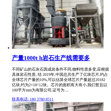
产量1000t h岩石生产线需要多
不同矿山的石灰石因成岩条件不同,物料性质多变,应根据
具体岩石性质, 结 2019年,中国总共生产了亿块芯片,约占
全球芯片产量的10%,可以估算全球芯片产量超过20182
亿块,约为2×10^12块。芯片的面积有大有小,我们暂且以
100平方mm为有限公司,证号为 ...
联系电话: 180 3780 8511