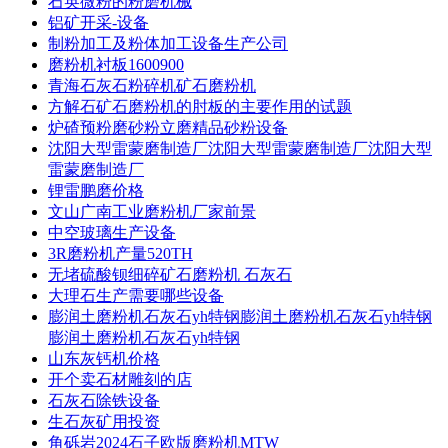
石英微粉的粉磨机械
铝矿开采-设备
制粉加工及粉体加工设备生产公司
磨粉机衬板1600900
青海石灰石粉碎机矿石磨粉机
方解石矿石磨粉机的肘板的主要作用的试题
炉碴预粉磨砂粉立磨精品砂粉设备
沈阳大型雷蒙磨制造厂沈阳大型雷蒙磨制造厂沈阳大型
雷蒙磨制造厂
锂雷鹏磨价格
文山广南工业磨粉机厂家前景
中空玻璃生产设备
3R磨粉机产量520TH
无堵硫酸钡细碎矿石磨粉机 石灰石
大理石生产需要哪些设备
膨润土磨粉机石灰石yh特钢膨润土磨粉机石灰石yh特钢
膨润土磨粉机石灰石yh特钢
山东灰钙机价格
开个卖石材雕刻的店
石灰石除铁设备
生石灰矿用投资
角砾岩2024石子欧版磨粉机MTW