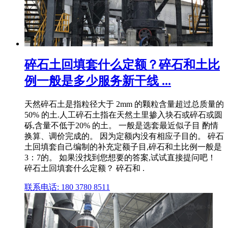
碎石土回填套什么定额？碎石和土比
例一般是多少服务新干线 ...
天然碎石土是指粒径大于 2mm 的颗粒含量超过总质量的
50% 的土.人工碎石土指在天然土里掺入块石或碎石或圆
砾,含量不低于20% 的土。 一般是选套最近似子目 酌情
换算、调价完成的。 因为定额内没有相应子目的。 碎石
土回填套自己编制的补充定额子目,碎石和土比例一般是
3：7的。 如果没找到您想要的答案,试试直接提问吧！
碎石土回填套什么定额？ 碎石和 .
联系电话: 180 3780 8511