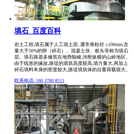
填石_百度百科
岩土工程,填石属于人工填土层, 通常将粒径 ≥100mm,含
量大于50%的卵（碎石）、混凝土块、桩头等称为填石
层。填石路基多修筑在地势险峻,沟壑纵横的山岭地区。
由于线形的缘故,路堤的填筑高度较高,填方量大,再加上
碎石填料本身的密度较大,路堤填筑体的自重荷载很大。
联系电话: 180 3780 8511