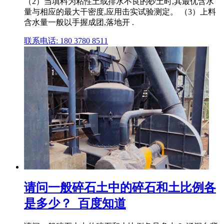
（2）当填料为粘性土或排水不良的砂土时,其最优含水
量与相应的最大干密度,应用击实试验测定。 （3）上料
含水量一般以手握成团,落地开 .
联系电话: 180 3780 8511
请问一般碎石土中的碎石和土比例各
是多少？_百度知道