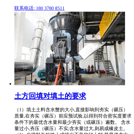
联系电话: 180 3780 8511
土方回填对填土的要求
（1）填土土料含水蟹的大小,直接影响到夯实（碾压）
质量,在夯实（碾压）前应预试验,以得到符合密实度要求
条件下的最优含水量和最少夯实（或碾压）遍数。 含水
量过小,夯压（碾压）不实;含水量过大,则易成橡皮土。