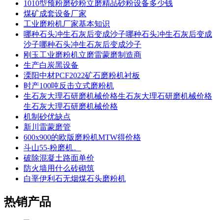
1010型预粉磨砂粉立磨精品砂粉设备多少钱
煤矿成套设备厂家
工业磨粉机厂家基本知识
哪种石头冲生石灰后变成沙子哪种石头冲生石灰后变成
沙子哪种石头冲生石灰后变成沙子
刚玉工业磨粉机立磨雷蒙磨制造商
生产白炭黑设备
溧阳中材PCF2022矿石磨粉机衬板
时产100吨反击立式磨粉机
生石灰大理石研磨机械价格生石灰大理石研磨机械价格
生石灰大理石研磨机械价格
机制砂优缺点
新川雷蒙磨管
600x900的欧版磨粉机MTW得价格
斗山55-粉磨机。
破除混凝土路面单价
防火墙用什么砖砌筑
白垩伊利石无烟煤石头磨粉机
热销产品