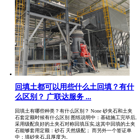
回填土都可以用些什么土回填？有什
么区别？ 广联达服务 ...
回填土有哪些种类？有什么区别？ None 砂夹石和土夹
石套定额时候有什么区别 图纸说明中：基础施工完毕后,
采用级配良好的土夹石对称回填压实,这其中回填的土夹
石能够套用定额：砂石 天然级配； 而另外一个签证单
中：填砂夹石,且厚度为。