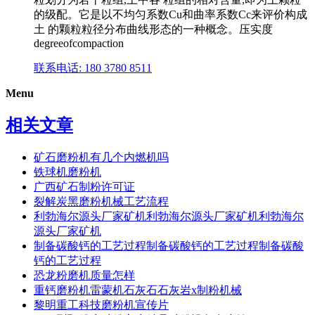
的级配。它是以不均匀系数Cu和曲率系数Cc来评价构成
土 的颗粒粒径分布曲线形态的一种概念。压实度
degreeofcompaction
联系电话: 180 3780 8511
Menu
相关文章
矿石磨粉机有几个内燃机吗
铁球机磨粉机
广西矿石制粉许可证
裂解炭黑磨粉机械工艺流程
利勃海尔源头厂家矿机利勃海尔源头厂家矿机利勃海尔
源头厂家矿机
制备碳酸钙的工艺过程制备碳酸钙的工艺过程制备碳酸
钙的工艺过程
恐龙粉磨机质量怎样
重钙磨粉机雷蒙机石灰石石灰岩x制粉机械
黎明重工科技磨粉机宣传片