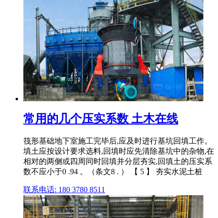
常用的几个压实系数 土木在线
筏形基础地下室施工完毕后,应及时进行基坑回填工作。
填土应按设计要求选料,回填时应先清除基坑中的杂物,在
相对的两侧或四周同时回填并分层夯实,回填土的压实系
数不应小于0 .94 。（条文8 . ） 【 5 】 夯实水泥土桩
联系电话: 180 3780 8511