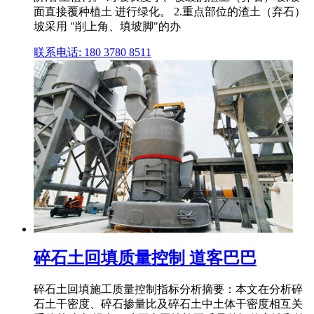
面直接覆种植土 进行绿化。 2.重点部位的渣土（弃石）
坡采用 "削上角、填坡脚"的办
联系电话: 180 3780 8511
碎石土回填质量控制 道客巴巴
碎石土回填施工质量控制指标分析摘要：本文在分析碎
石土干密度、碎石掺量比及碎石土中土体干密度相互关