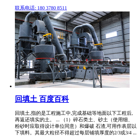
联系电话: 180 3780 8511
回填土 百度百科
回填土,指的是工程施工中,完成基础等地面以下工程后,
再返还填实的土。 ... （1）碎石类土、砂土（使用细、
粉砂时应取得设计单位同意）和爆破 石渣,可用作表层以
下填料。其最大粒径不得超过每层铺填厚度的2/3或3/4 ...