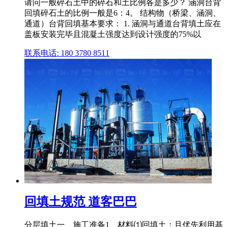
请问一般碎石土中的碎石和土比例各是多少？ 涵洞台背
回填碎石土的比例一般是6：4。 结构物（桥梁、涵洞、
通道）台背回填基本要求： 1. 涵洞与通道台背填土应在
盖板安装完毕且混凝土强度达到设计强度的75%以
联系电话: 180 3780 8511
回填土规范 道客巴巴
分层填土一、施工准备1、材料⑴回填土：且优先利用基