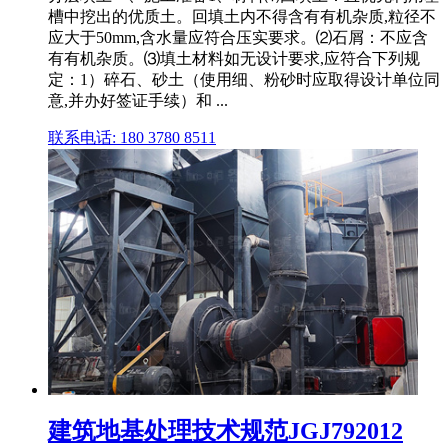
槽中挖出的优质土。回填土内不得含有有机杂质,粒径不
应大于50mm,含水量应符合压实要求。⑵石屑：不应含
有有机杂质。⑶填土材料如无设计要求,应符合下列规
定：1）碎石、砂土（使用细、粉砂时应取得设计单位同
意,并办好签证手续）和 ...
联系电话: 180 3780 8511
建筑地基处理技术规范JGJ792012