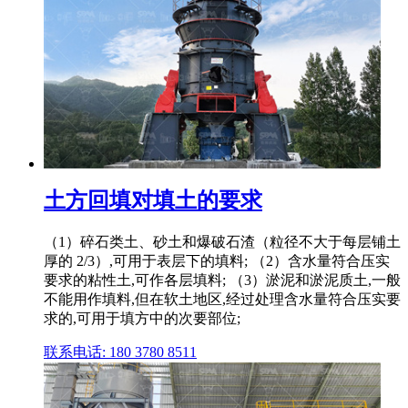
土方回填对填土的要求
（1）碎石类土、砂土和爆破石渣（粒径不大于每层铺土
厚的 2/3）,可用于表层下的填料; （2）含水量符合压实
要求的粘性土,可作各层填料; （3）淤泥和淤泥质土,一般
不能用作填料,但在软土地区,经过处理含水量符合压实要
求的,可用于填方中的次要部位;
联系电话: 180 3780 8511