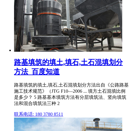
路基填筑的填土,填石,土石混填划分
方法_百度知道
路基填筑的填土,填石,土石混填划分方法出自《公路路基
施工技术规范》（JTG F10—2006 ... 填方土石混填比例
是多少？ 5 路基基本填筑方法有分层填筑法、竖向填筑
法和混合填筑法三种 2
联系电话: 180 3780 8511