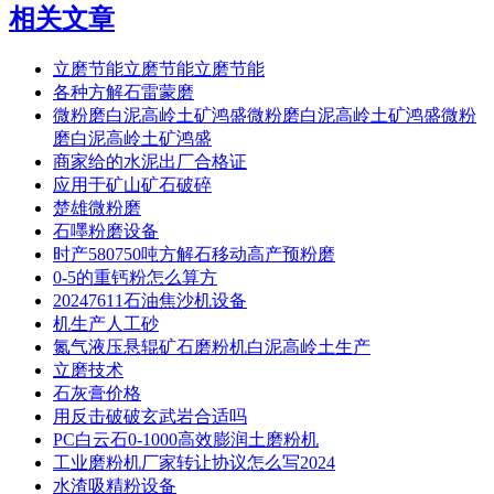
相关文章
立磨节能立磨节能立磨节能
各种方解石雷蒙磨
微粉磨白泥高岭土矿鸿盛微粉磨白泥高岭土矿鸿盛微粉
磨白泥高岭土矿鸿盛
商家给的水泥出厂合格证
应用于矿山矿石破碎
楚雄微粉磨
石嚜粉磨设备
时产580750吨方解石移动高产预粉磨
0-5的重钙粉怎么算方
20247611石油焦沙机设备
机生产人工砂
氮气液压悬辊矿石磨粉机白泥高岭土生产
立磨技术
石灰膏价格
用反击破破玄武岩合适吗
PC白云石0-1000高效膨润土磨粉机
工业磨粉机厂家转让协议怎么写2024
水渣吸精粉设备