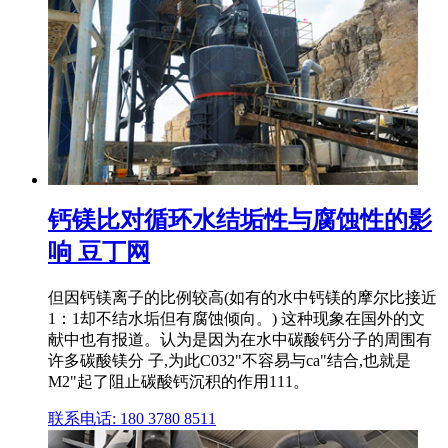
钙镁比对循环水结垢性与腐蚀性的影
响 豆丁网
但因钙镁离子的比例较高(如有的水中钙镁的摩尔比接近
1：1却不结水垢但有腐蚀倾向。) 这种现象在国外的文
献中也有报道。认为是因为在水中碳酸钙分子的周围有
许多碳酸镁分 子,为此C032"不容易与ca"结合,也就是
M2"起了阻止碳酸钙沉积的作用111。
联系电话: 180 3780 8511