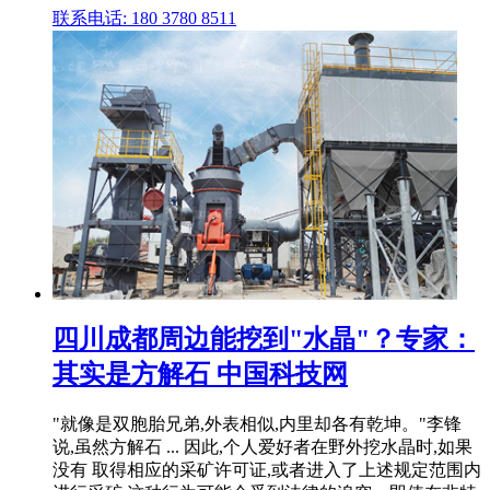
联系电话: 180 3780 8511
四川成都周边能挖到"水晶"？专家：
其实是方解石 中国科技网
"就像是双胞胎兄弟,外表相似,内里却各有乾坤。"李锋
说,虽然方解石 ... 因此,个人爱好者在野外挖水晶时,如果
没有 取得相应的采矿许可证,或者进入了上述规定范围内