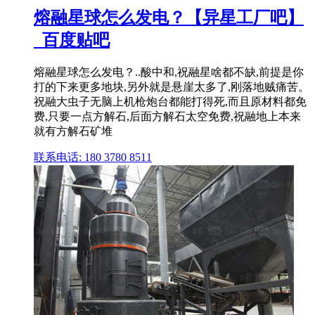
熔融星球怎么发电？【异星工厂吧】
_百度贴吧
熔融星球怎么发电？..酸中和,祝融星啥都不缺,前提是你
打的下来更多地块,另外就是悬崖太多了,刚落地贼痛苦。
祝融大虫子无脑上机枪炮台都能打得死,而且原材料都免
费,只要一点方解石,后面方解石太空免费,祝融地上本来
就有方解石矿堆
联系电话: 180 3780 8511