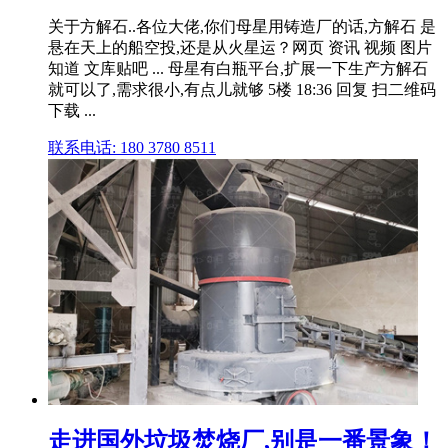
关于方解石..各位大佬,你们母星用铸造厂的话,方解石 是
悬在天上的船空投,还是从火星运？网页 资讯 视频 图片
知道 文库贴吧 ... 母星有白瓶平台,扩展一下生产方解石
就可以了,需求很小,有点儿就够 5楼 18:36 回复 扫二维码
下载 ...
联系电话: 180 3780 8511
走进国外垃圾焚烧厂,别是一番景象！