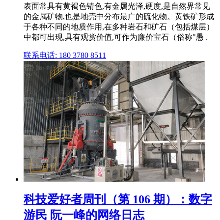
表面常具有黄褐色锖色,有金属光泽,硬度,是自然界常见
的金属矿物,也是地壳中分布最广的硫化物。黄铁矿形成
于各种不同的地质作用,在多种岩石和矿石（包括煤层）
中都可出现,具有观赏价值,可作为廉价宝石（俗称"愚 .
联系电话: 180 3780 8511
科技爱好者周刊（第 106 期）：数字
游民 阮一峰的网络日志