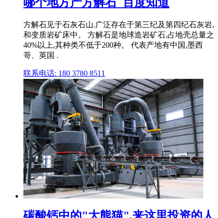
哪个地方产方解石_百度知道
方解石见于石灰石山.广泛存在于第三纪及第四纪石灰岩,
和变质岩矿床中。 方解石是地球造岩矿石,占地壳总量之
40%以上,其种类不低于200种。 代表产地有中国,墨西
哥、英国 .
联系电话: 180 3780 8511
碳酸钙中的"大熊猫",来这里投资的人