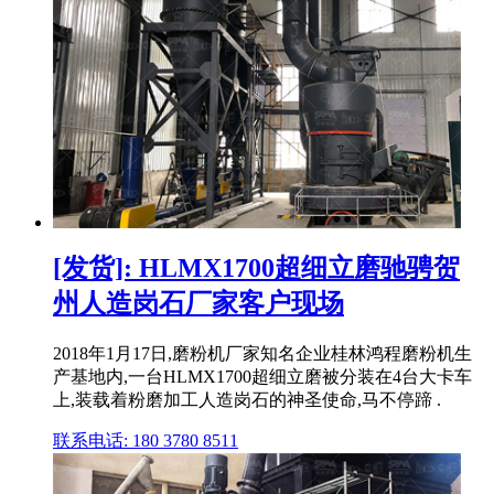
[发货]: HLMX1700超细立磨驰骋贺
州人造岗石厂家客户现场
2018年1月17日,磨粉机厂家知名企业桂林鸿程磨粉机生
产基地内,一台HLMX1700超细立磨被分装在4台大卡车
上,装载着粉磨加工人造岗石的神圣使命,马不停蹄 .
联系电话: 180 3780 8511