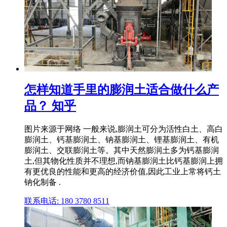
怎样知道手里的膨润土适合做什么产
品？ 知乎
图片来源于网络 一般来说,膨润土可分为活性白土、高白
膨润土、钙基膨润土、钠基膨润土、锂基膨润土、有机
膨润土、交联膨润土等。其中天然膨润土多为钙基膨润
土,但其物化性质并不理想,而钠基膨润土比钙基膨润上拥
有更优良的性能和更高的经济价值,因此工业上常将钙土
钠化制备 .
联系电话: 180 3780 8511