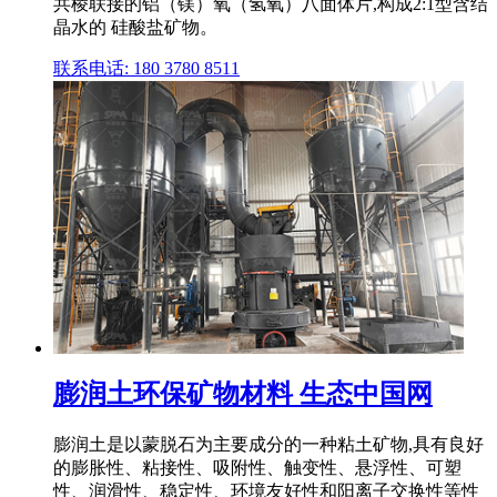
共棱联接的铝（镁）氧（氢氧）八面体片,构成2:1型含结
晶水的 硅酸盐矿物。
联系电话: 180 3780 8511
膨润土环保矿物材料 生态中国网
膨润土是以蒙脱石为主要成分的一种粘土矿物,具有良好
的膨胀性、粘接性、吸附性、触变性、悬浮性、可塑
性、润滑性、稳定性、环境友好性和阳离子交换性等性