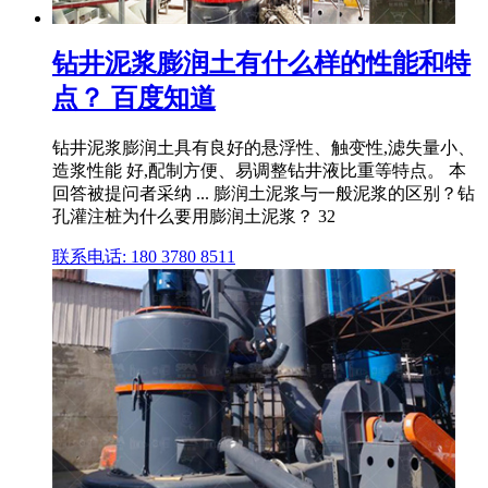
钻井泥浆膨润土有什么样的性能和特
点？ 百度知道
钻井泥浆膨润土具有良好的悬浮性、触变性,滤失量小、
造浆性能 好,配制方便、易调整钻井液比重等特点。 本
回答被提问者采纳 ... 膨润土泥浆与一般泥浆的区别？钻
孔灌注桩为什么要用膨润土泥浆？ 32
联系电话: 180 3780 8511