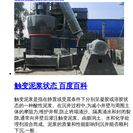
触变泥浆状态 百度百科
触变泥浆是指在静置或受震条件下分别呈凝胶或溶胶状
态的一种酸性泥浆。在沉井过程中,为减小井壁与周围土
体的摩阻力,维护井帮,防止坍塌涌沙。隔离涌水和封闭裂
隙,通常向井壁后灌注触变泥浆。由膨润土、水和化学处
理剂混合而成。泥浆的质量和性能影响到沉井能否顺利
下沉,一般 .