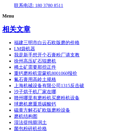
联系电话: 180 3780 8511
Menu
相关文章
福建三明市白云石欧版磨的价格
LM袋机器
我是新手想开个石膏粉厂请支教
徐州高压矿石辊磨机
稀土矿需要那些正件
重钙磨粉机雷蒙机8001060报价
氟石膏用高岭土规格
上海机械设备有限公司1315反击破
沙子烘干机厂家在哪
赣州哪里有磨粉机买磨粉机设备
球磨机磨重质碳酸钙
磁黄方解石矿欧版磨粉设备
磨机结构图
湿法提纯膨润土
菌包粉碎机价格