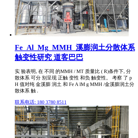
Fe_Al_Mg_MMH_溪膨润土分散体系
触变性研究 道客巴巴
实 验表明, 在 不同 的MMH / MT 质量比 ( R)条件下, 分
散体系 可分 别呈现 正触 变性 和负 触变性。 考察 了 p
H 值对纯 金溪膨 润土 和 Fe A lM g MMH /金溪膨润土分
散体系 触 .
联系电话: 180 3780 8511