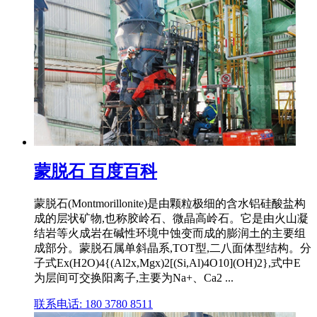
蒙脱石 百度百科
蒙脱石(Montmorillonite)是由颗粒极细的含水铝硅酸盐构
成的层状矿物,也称胶岭石、微晶高岭石。它是由火山凝
结岩等火成岩在碱性环境中蚀变而成的膨润土的主要组
成部分。蒙脱石属单斜晶系,TOT型,二八面体型结构。分
子式Ex(H2O)4{(Al2x,Mgx)2[(Si,Al)4O10](OH)2},式中E
为层间可交换阳离子,主要为Na+、Ca2 ...
联系电话: 180 3780 8511