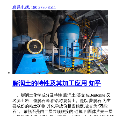
联系电话: 180 3780 8511
膨润土的特性及其加工应用 知乎
一、膨润土化学成分及特性 膨润土(英文名Bentonite)又
名膨土岩、斑脱石等,俗名称观音土。是以 蒙脱石 为主
要成份的粘土矿物,其化学成份相当稳定,被誉为"万能
石"。 蒙脱石是由二层共顶联接的 硅氧 四面体片夹一层