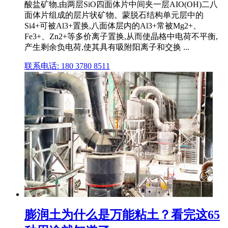
酸盐矿物,由两层SiO四面体片中间夹一层AIO(OH)二八
面体片组成的层片状矿物。蒙脱石结构单元层中的
Si4+可被Al3+置换,八面体层内的Al3+常被Mg2+、
Fe3+、Zn2+等多价离子置换,从而使晶格中电荷不平衡,
产生剩余负电荷,使其具有吸附阳离子和交换 ...
联系电话: 180 3780 8511
膨润土为什么是万能粘土？看完这65