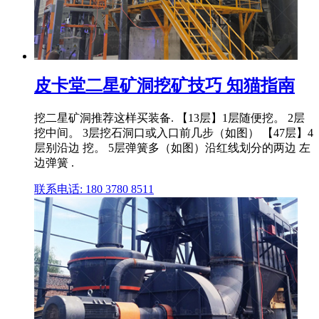
皮卡堂二星矿洞挖矿技巧 知猫指南
挖二星矿洞推荐这样买装备. 【13层】1层随便挖。 2层
挖中间。 3层挖石洞口或入口前几步（如图） 【47层】4
层别沿边 挖。 5层弹簧多（如图）沿红线划分的两边 左
边弹簧 .
联系电话: 180 3780 8511