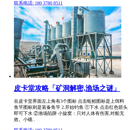
联系电话: 180 3780 8511
皮卡堂攻略「矿洞解密,渔场之谜」
在皮卡堂界面左上角有3个图标 点击蚯蚓图标是上饵料
鱼竿图标则是装备鱼竿 2.开始钓鱼 ①下水 点击红色箭头
即可下水 ②渔场陷阱 小旋窝：只对人体有伤害,对船无
效。小礁 .