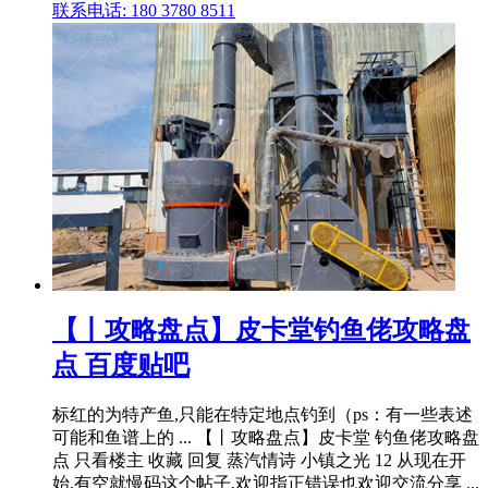
联系电话: 180 3780 8511
【丨攻略盘点】皮卡堂钓鱼佬攻略盘
点 百度贴吧
标红的为特产鱼,只能在特定地点钓到（ps：有一些表述
可能和鱼谱上的 ... 【丨攻略盘点】皮卡堂 钓鱼佬攻略盘
点 只看楼主 收藏 回复 蒸汽情诗 小镇之光 12 从现在开
始,有空就慢码这个帖子,欢迎指正错误也欢迎交流分享 ...