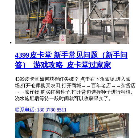
4399皮卡堂 新手常见问题（新手问
答）_游戏攻略_皮卡堂过家家
4399皮卡堂如何获得红尖椒？ 点击右下角农场,进入农
场,打开仓库购买农田,打开商城→→百年老店→→杂货店
→→农作物,购买红椒种子,打开背包选择种子进行种植,
浇水施肥后等待一段时间就可以收获果实了。
联系电话: 180 3780 8511