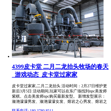
4399皮卡堂 二月二龙抬头牧场的春天
_游戏动态_皮卡堂过家家
皮卡堂过家家,二月二龙抬头 活动时间：2月27日维护更
新后3月5日 活动期间,玩家可以在东广场找到npc美发师
紫棋。点击美发师npc购买最新发型。 新增发型展示：
潋滟濛濛男发、潋滟濛濛女发、熔岩之心男发、熔岩之
联系电话: 180 3780 8511