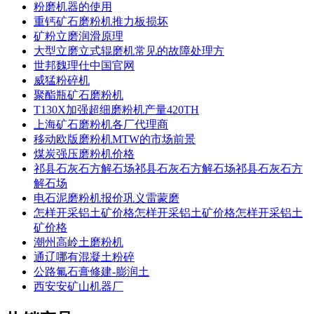
粉磨机器的使用
重钙矿石磨粉机推力板损坏
矿粉立磨润滑原理
大型立磨立式辊磨机常见的故障处理方
世邦魏理仕中国官网
威猛粉碎机
聚酯瓶矿石磨粉机
T130X加强超细磨粉机产量420TH
上海矿石磨粉机各厂代理商
移动欧版磨粉机MTW的市场前景
煤炭强压磨粉机价格
祁县石灰石方解石场祁县石灰石方解石场祁县石灰石方
解石场
电石泥磨粉机报价巩义雷蒙磨
怎样开采铝土矿价格怎样开采铝土矿价格怎样开采铝土
矿价格
潮州高岭土磨粉机
通辽哪有混凝土粉碎
公路氟石膏修建-膨润土
西安安矿山机器厂