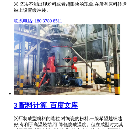
米,坚决不能出现粉料或者超限块的现象,在所有原料转运
站上设置缓冲装 .
联系电话: 180 3780 8511
3 配料计算_百度文库
⑶压制成型粉料的造粒 对陶瓷的粉料,一般希望越细越
好,有利于高温烧结,可 降低烧成温度。但在成型时尤其