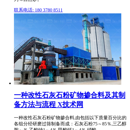
联系电话: 180 3780 8511
一种改性石灰石粉矿物掺合料及其制
备方法与流程 X技术网
一种改性石灰石粉矿物掺合料,由包括以下质量百分比的
各组分经研磨过筛制备而成：石灰石粉75～85％,三乙醇
胺～％,乙酸钠1～4％,甲酸钙1～4％,硝酸 .