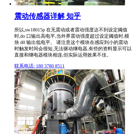
震动传感器详解 知乎
所以,sw18015p 在无震动或者震动强度达不到设定阈值
时,do 口输出高电平,当外界震动强度超过设定阈值时,模
块 d0 输出低电平。 请注意这个模块在感应到小的震动
时触发时间会很短,无法驱动继电器,有些的资料显示可以
直接和继电器模块相连,但实际运用效果不佳。
联系电话: 180 3780 8511