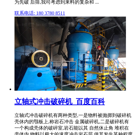
为先破 后筛,我司考虑到来料的复杂和 ...
联系电话: 180 3780 8511
立轴式冲击破碎机_百度百科
立轴式冲击破碎机有两种类型,一是物料被抛掷到破碎机
壳休内的颚板上,称岩石冲击 金属破碎机,二是破碎机有
一个构成壳体的破碎室,岩石能以其 自然休止角 堆积在
壳体内,物料以极大的速度冲击岩石层,使其发生某种程度