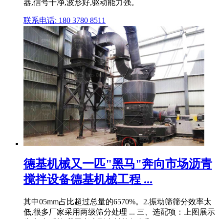
器,信号干净,波形好,驱动能力强。
联系电话: 180 3780 8511
德基机械又一匹"黑马"奔向市场沥青
搅拌设备德基机械工程 ...
其中05mm占比超过总量的6570%。2.振动筛筛分效率太
低,很多厂家采用两级筛分处理 ... 三、选配项：上图展示