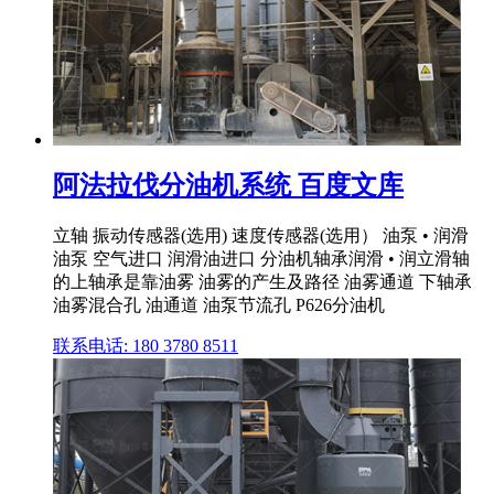
阿法拉伐分油机系统 百度文库
立轴 振动传感器(选用) 速度传感器(选用） 油泵 • 润滑
油泵 空气进口 润滑油进口 分油机轴承润滑 • 润立滑轴
的上轴承是靠油雾 油雾的产生及路径 油雾通道 下轴承
油雾混合孔 油通道 油泵节流孔 P626分油机
联系电话: 180 3780 8511