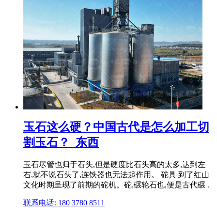
玉石这么硬？中国古代是怎么加工切
割玉石？_东西
玉石尽管也归于石头,但是硬度比石头高的太多,达到左
右,就不说石头了,连铁器也无法起作用。 砣具 到了红山
文化时期呈现了前期的砣机。砣,碾轮石也,便是古代碾 .
联系电话: 180 3780 8511