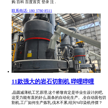
购 百科 百度首页 登录 注 .
联系电话: 180 3780 8511
11款强大的岩石切割机 哔哩哔哩
,晶圆减薄机工艺原理,这个桥墩肯定是毕业生设计的吧,
这受力能有直的好么,面条的自动化生产。,全自动面包切
割机,工厂如何生产炼乳,伐木不累,绍兴%印染机停摆？