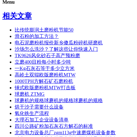
Menu
相关文章
比传统膨润土磨粉机节能50
滑石粉的加工方法？
电石泥磨粉机报价新乡傻瓜粉碎机研磨机
沙场怎么洗沙？了解这些让你快速入门
TK9626风化砂石子高产预粉磨
立磨400目粉每小时多少吨
一Kg石灰石等于多少立方米
高岭土双辊欧版磨粉机MTW
1000TPH方解石矿石磨粉机
锤式欧版磨粉机MTW打击板
球磨机 ZTMG
球蘑机的规格球蘑机的规格球蘑机的规格
烘干沙子需要什么设备
氧化铁生产流程
大理石加工企业设备清单
四川公路矿粉加石灰石方解石的标准
北京电力设备总厂zgm113g中速磨煤机设备参数