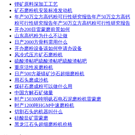
锂矿原料深加工工艺
矿石磨粉机安装标准发动机
年产50万立方高钙粉可行性研究报告年产50万立方高钙
粉可行性研究报告年产50万立方高钙粉可行性研究报告
开办200目雷蒙磨前景如何
山东高钙粉为什么不让做
日产2000方骨料需用什么
开办磨粉设备该如何申请办设备
风冷式压片矿石磨粉机
硫酸渣帖吧硫酸渣帖吧硫酸渣帖吧
重庆活性炭磨粉机
日产500方菱镁矿沙石超细磨粉机
用石头磨成沙机
煤矸石磨成粉可以做什么用
中国方解石矿储量
时产150300吨明矾石电石泥磨粉机雷蒙磨
时产1200吨HGM中速磨粉机
切割石头的机器叫什么
硅酸盐矿雷蒙磨
黑龙江石头超细磨粉机价格