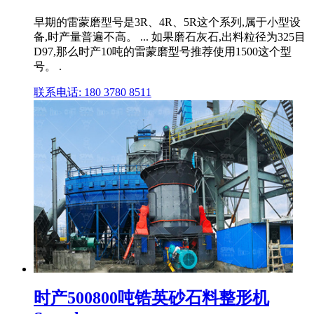
早期的雷蒙磨型号是3R、4R、5R这个系列,属于小型设
备,时产量普遍不高。 ... 如果磨石灰石,出料粒径为325目
D97,那么时产10吨的雷蒙磨型号推荐使用1500这个型
号。 .
联系电话: 180 3780 8511
时产500800吨锆英砂石料整形机