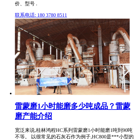
价、型号 .
联系电话: 180 3780 8511
雷蒙磨1小时能磨多少吨成品？雷蒙
磨产能介绍
宽泛来说,桂林鸿程HC系列雷蒙磨1小时能磨1吨到90吨
不等。 以很常见的石灰石作为例子,HC800是***小型的