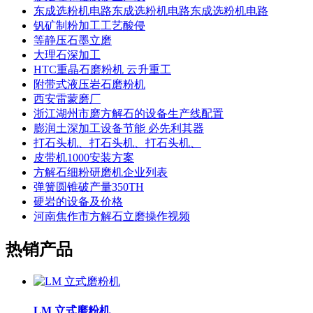
东成选粉机电路东成选粉机电路东成选粉机电路
钒矿制粉加工工艺酸侵
等静压石墨立磨
大理石深加工
HTC重晶石磨粉机 云升重工
附带式液压岩石磨粉机
西安雷蒙磨厂
浙江湖州市磨方解石的设备生产线配置
膨润土深加工设备节能 必先利其器
打石头机、打石头机、打石头机、
皮带机1000安装方案
方解石细粉研磨机企业列表
弹簧圆锥破产量350TH
硬岩的设备及价格
河南焦作市方解石立磨操作视频
热销产品
LM 立式磨粉机