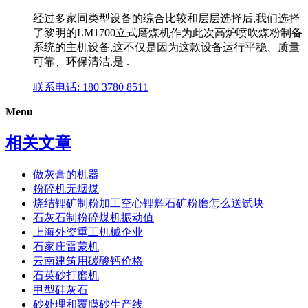
经过多家同类型设备的综合比较和层层选择后,我们选择
了黎明的LM1700立式磨煤机作为此次高炉喷吹煤粉制备
系统的主机设备,这不仅是因为这款设备运行平稳、质量
可靠、环保清洁,是 .
联系电话: 180 3780 8511
Menu
相关文章
做灰膏的机器
粉碎机无烟煤
烧结锂矿制粉加工空心锂辉石矿粉磨怎么送试块
石灰石制粉碎煤机振动值
上海外资重工机械企业
石家庄雷蒙机
云南建筑用碳酸钙价格
石英砂打磨机
甲型硅灰石
砂处理和覆膜砂生产线