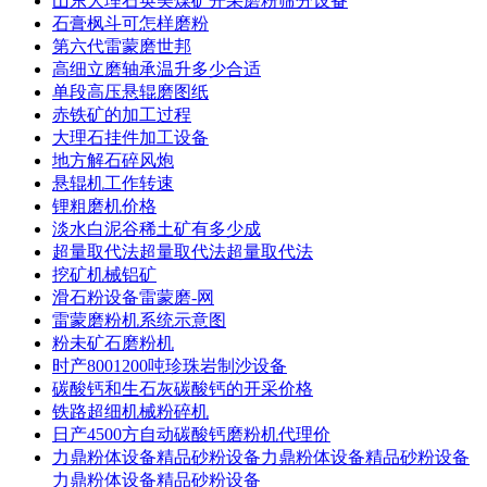
山东大理石英美煤矿开采磨粉筛分设备
石膏枫斗可怎样磨粉
第六代雷蒙磨世邦
高细立磨轴承温升多少合适
单段高压悬辊磨图纸
赤铁矿的加工过程
大理石挂件加工设备
地方解石碎风炮
悬辊机工作转速
锂粗磨机价格
淡水白泥谷稀土矿有多少成
超量取代法超量取代法超量取代法
挖矿机械铝矿
滑石粉设备雷蒙磨-网
雷蒙磨粉机系统示意图
粉未矿石磨粉机
时产8001200吨珍珠岩制沙设备
碳酸钙和生石灰碳酸钙的开采价格
铁路超细机械粉碎机
日产4500方自动碳酸钙磨粉机代理价
力鼎粉体设备精品砂粉设备力鼎粉体设备精品砂粉设备
力鼎粉体设备精品砂粉设备