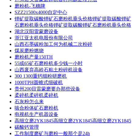
磨粉机-飞穗牌
SZZ21500x4000自定中心
锂矿提取碳酸锂矿石磨粉机垂头价格锂矿提取碳酸锂矿
石磨粉机垂头价格锂矿提取碳酸锂矿石磨粉机垂头价格
湖北汉阳雷蒙磨设备
浙江亚太机电股份有限公司
山西石墨碳粉加工何为机械二次粉碎
煤炭磨粉燃烧
磨粉机产量150TH
55或65矿石磨粉机多少钱一小时
山西废弃高岭石粘土粉碎机设备
300 1300重钙细粉研磨机
1000TPH圆锥式细破机
贵州200目雷蒙磨要办那些设备
柔碎机柔碎机柔碎机
石灰粉怎么来
啮合粉体矿石磨粉机
电视机生产机器设备
高细立磨2YK1845高细立磨2YK1845高细立磨2YK1845
碳酸钙管理
工作制度磨矿与磨粉一般那个是24h