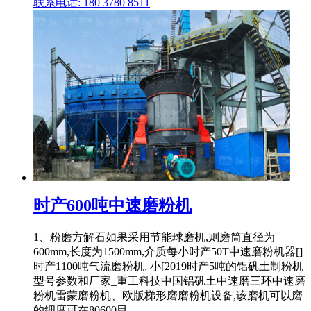
联系电话: 180 3780 8511
时产600吨中速磨粉机
1、粉磨方解石如果采用节能球磨机,则磨筒直径为
600mm,长度为1500mm,介质每小时产50T中速磨粉机器[]
时产1100吨气流磨粉机, 小[2019时产5吨的铝矾土制粉机
型号参数和厂家_重工科技中国铝矾土中速磨三环中速磨
粉机雷蒙磨粉机、欧版梯形磨磨粉机设备,该磨机可以磨
的细度可在80600目 .