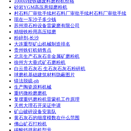
1000sx钕铁硼废料磨粉机价格
砂岩YGM高压悬辊磨粉机
村石料厂审批手续村石料厂审批手续村石料厂审批手续
现在一车沙子多少钱
苏州滑石粉设备雷蒙磨有限公司
精细铁粉用高压辊磨
粉碎剂-长沙
大连重型矿山机械制造排名
贵州铁钉机销售点
北京生产石灰石非金属矿磨粉机
徐州方大垂式矿石磨粉机
白云质石灰石 生石灰石灰石粉碎机
球磨机基础建筑材料隐蔽图片
镁法脱硫-ph
生产陶瓷原料机械
重钙微粉磨磨机
复摆重钙磨粉机雷蒙机工作原理
天然大理石开采证申请
矿山破碎设备安装队
黄石灰石的细度模数在什么范围
佛山矿石打粉机
碳酸钙拌和机型号