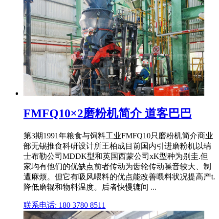
FMFQ10×2磨粉机简介 道客巴巴
第3期1991年粮食与饲料工业FMFQ10只磨粉机简介商业
部无锡推食科研设计所王柏成目前国内引进磨粉机以瑞
士布勒公司MDDK型和英国西蒙公司xK型种为别圭.但
家均有他们的优缺点前者传动为齿轮传动噪音较大、制
遭麻烦。但它有吸风喂料的优点能改善喂料状况提高产t.
降低磨辊和物料温度。后者快慢辘间 ...
联系电话: 180 3780 8511