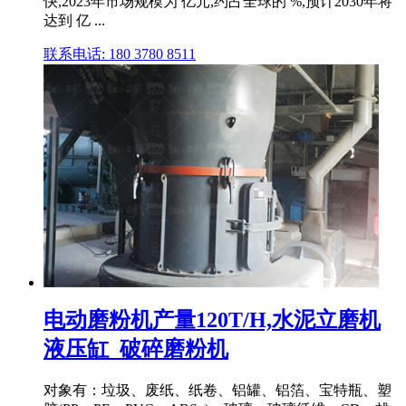
快,2023年市场规模为 亿元,约占全球的 %,预计2030年将
达到 亿 ...
联系电话: 180 3780 8511
电动磨粉机产量120T/H,水泥立磨机
液压缸_破碎磨粉机
对象有：垃圾、废纸、纸卷、铝罐、铝箔、宝特瓶、塑